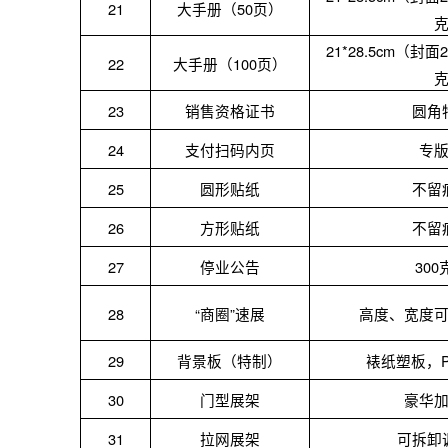
21
大手册（
50页）
21*28.5cm（封
22
大手册（
100页）
23
销售资格证书
圆角
24
支付扫码内页
专
25
圆形贴纸
不留
26
方形贴纸
不留
27
停业公告
30
28
“商圈”速展
高度、宽度
29
背景板（特制）
裱纸塑板，
30
门型展架
豪华
31
拉网展架
可拆卸