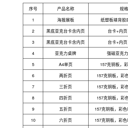
序号
产品名称
规
1
海报展板
纸塑板裱背胶
2
黑底亚克台卡含内页
台卡
+内
3
黑底亚克台卡含内页
台卡
+内
4
亚克力桌牌
强磁亚克
5
A4单页
157克铜板，
6
两折页
157克铜板，彩
7
三折页
157克铜板，彩
8
四折页
157克铜板，彩
9
五折页
157克铜板，彩
10
六折页
157克铜板，彩