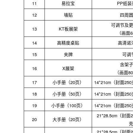
11
易拉宝
PP纸
12
墙贴
四周
可调节及
13
KT板展架
（画面
14
高精度桌贴
高清诺
15
夹牌
可调
含架
16
X展架
（画面
8
17
小手册（
20页）
14*21cm（封面2
18
小手册（
50页）
14*21cm（封面2
19
小手册（
100页）
14*21cm（封面2
21*28.5cm（封
20
大手册（
20页）
21*28.5cm（封